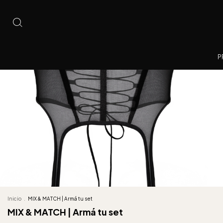
P
Inicio
.
MIX & MATCH | Armá tu set
MIX & MATCH | Armá tu set