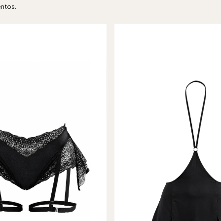
entos.