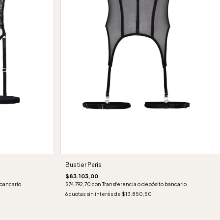
Bustier Paris
$83.103,00
 bancario
$74.792,70
con
Transferencia o depósito bancario
6
cuotas sin interés de
$13.850,50