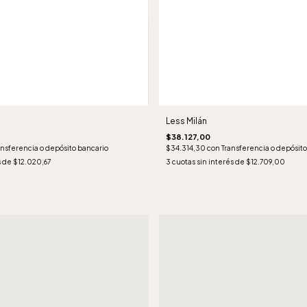
Less Milán
$38.127,00
ansferencia o depósito bancario
$34.314,30
con
Transferencia o depósito
s de
$12.020,67
3
cuotas sin interés de
$12.709,00