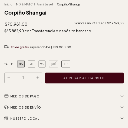
Inicio
.
MIX & MATCH | Armá tu set
.
Corpiño Shangai
Corpiño Shangai
$70.981,00
3
cuotas sin interés de
$23.660,33
$63.882,90
con
Transferencia o depósito bancario
Envío gratis
superando los
$180.000,00
85
90
95
100
105
TALLE
MEDIOS DE PAGO
MEDIOS DE ENVÍO
NUESTRO LOCAL