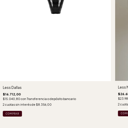
Less 
Less Dallas
$26.6
$16.712,00
$23.9
$15.040,80
con
Transferencia o depósito bancario
2
cuota
2
cuotas sin interés de
$8.356,00
COM
COMPRAR