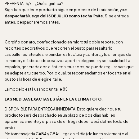
PREVENTA 15/7 - ¿Qué significa?
Significa que éste producto sigue en proceso de fabricación, y
se
despachará luego del 15 DE JULIO como fecha límite.
Si se entrega
antes, despacharemos antes.
Corpiño con aro, confeccionado en microtul doble rebote, con
recortes decorativos que recorren el busto para resaltarlo.
Las ballenas laterales le brindan estructura y confort, y los herrajes de
la marca y elásticos decorativos aportan elegancia y sensualidad. La
espalda, generada con elásticos cruzados, se puede regular para que
se adapte a tu cuerpo. Por lo cual, te recomendamos enfocarte en el
busto a la hora de elegir el talle.
La modelo está usando un talle 85
LAS MEDIDAS EXACTAS ESTÁN EN LA ULTIMA FOTO.
DISPONIBLE PARA ENTREGA INMEDIATA: Esto quiere decir que tu
producto será despachado en un plazo de dos días habiles
aproximadamente y el plazo de entrega dependerá del metodo de
envío.
Motomensajería CABA y GBA: Llega en el día (de lunes a viernes) o al