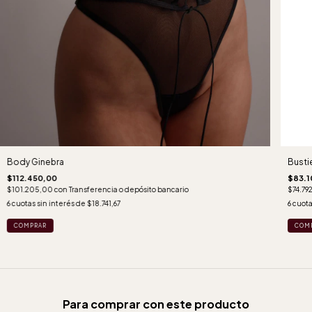
Body Ginebra
Bustie
$112.450,00
$83.1
$101.205,00
con
Transferencia o depósito bancario
$74.79
6
cuotas sin interés de
$18.741,67
6
cuota
COMPRAR
COM
Para comprar con este producto