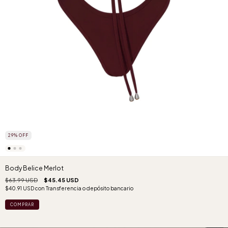
29
%
OFF
Body Belice Merlot
$63.99 USD
$45.45 USD
$40.91 USD
con
Transferencia o depósito bancario
COMPRAR