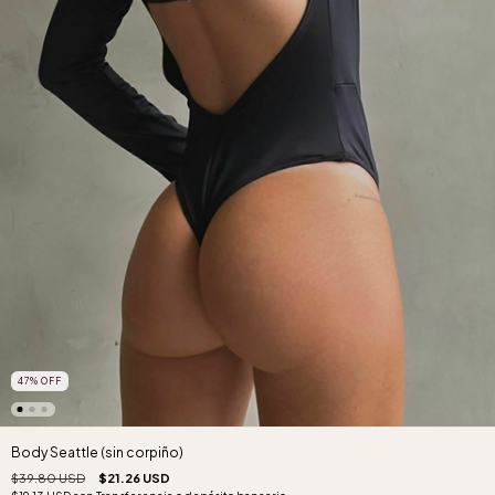
47
%
OFF
Body Seattle (sin corpiño)
$39.80 USD
$21.26 USD