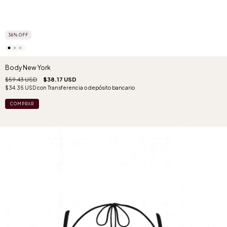
36
%
OFF
Body New York
$59.43 USD
$38.17 USD
$34.35 USD
con
Transferencia o depósito bancario
COMPRAR