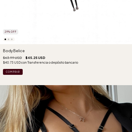
29
%
OFF
Body Belice
$63.99 USD
$45.25 USD
$40.73 USD
con
Transferencia o depósito bancario
COMPRAR