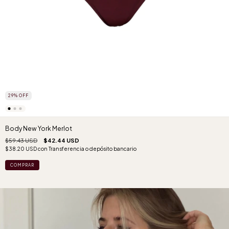
29
%
OFF
Body New York Merlot
$59.43 USD
$42.44 USD
$38.20 USD
con
Transferencia o depósito bancario
COMPRAR