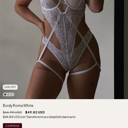
26
%
OFF
Body Roma White
$66.90 USD
$49.82 USD
$44.84 USD
con
Transferencia o depósito bancario
COMPRAR