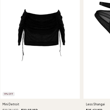
19
%
OFF
Mini Detroit
Less Shangai
$39.78 USD
$32.03 USD
$25.67 USD