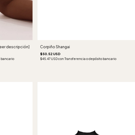
leer descripción]
Corpiño Shangai
$50.52 USD
 bancario
$45.47 USD
con
Transferencia o depósito bancario