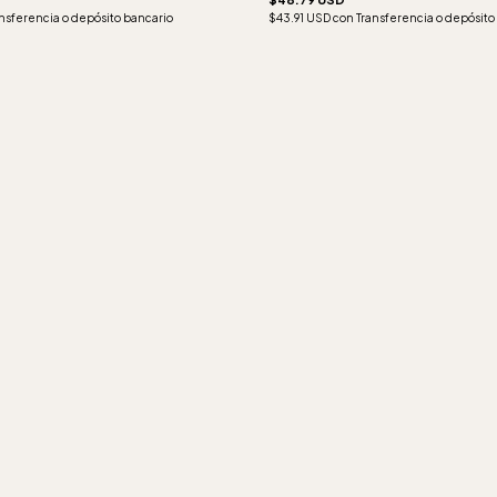
nsferencia o depósito bancario
$43.91 USD
con
Transferencia o depósito