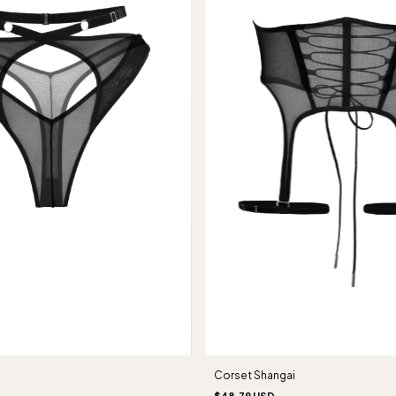
Corset Shangai
$48.79 USD