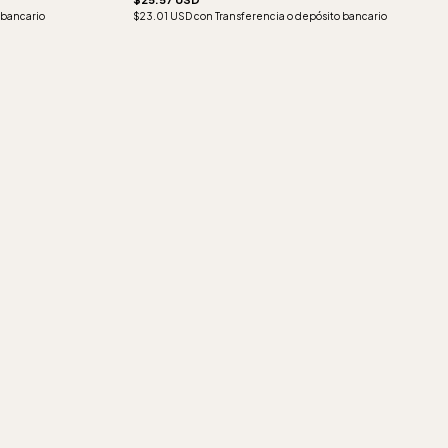
 bancario
$23.01 USD
con
Transferencia o depósito bancario