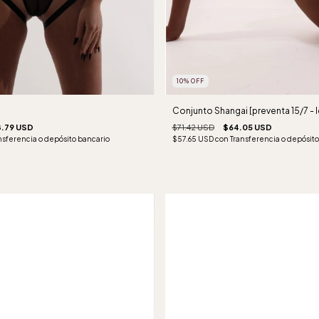
10
%
OFF
Conjunto Shangai [preventa 15/7 - 
.79 USD
$71.42 USD
$64.05 USD
nsferencia o depósito bancario
$57.65 USD
con
Transferencia o depósito