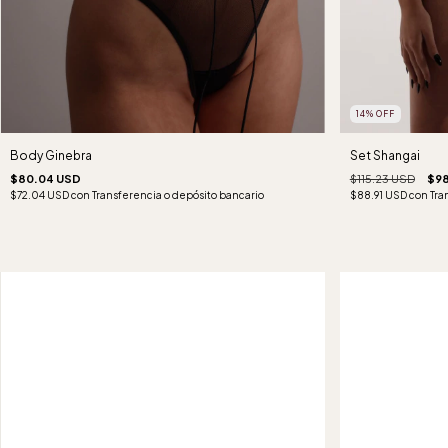
14
%
OFF
Set Shangai
Body Ginebra
$115.23 USD
$98
$80.04 USD
$88.91 USD
con
Tra
$72.04 USD
con
Transferencia o depósito bancario