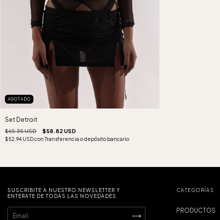
AGOTADO
Set Detroit
$65.35 USD
$58.82 USD
$52.94 USD
con
Transferencia o depósito bancario
SUSCRIBITE A NUESTRO NEWSLETTER Y
CATEGORÍAS
ENTERATE DE TODAS LAS NOVEDADES
PRODUCTOS