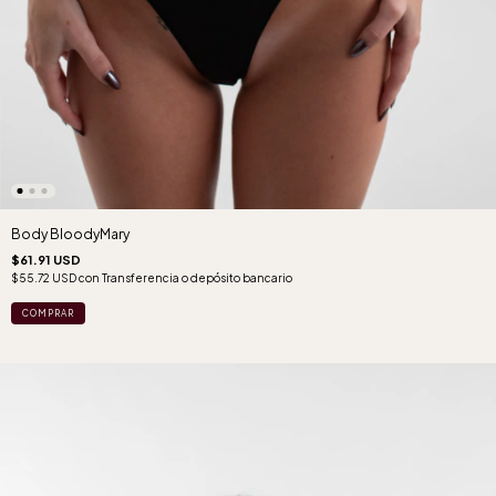
Body BloodyMary
$61.91 USD
$55.72 USD
con
Transferencia o depósito bancario
COMPRAR