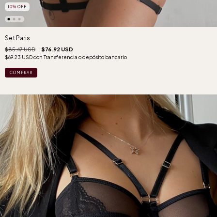
10
%
OFF
Set Paris
$85.47 USD
$76.92 USD
$69.23 USD
con
Transferencia o depósito bancario
COMPRAR