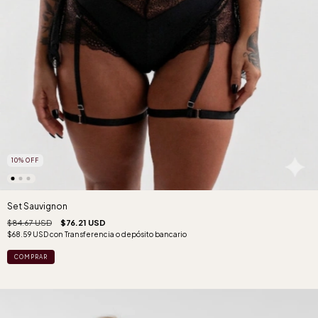
10
%
OFF
Set Sauvignon
$84.67 USD
$76.21 USD
$68.59 USD
con
Transferencia o depósito bancario
COMPRAR