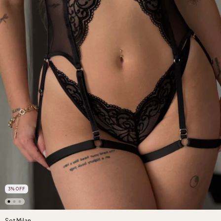
3
%
OFF
Set Milan