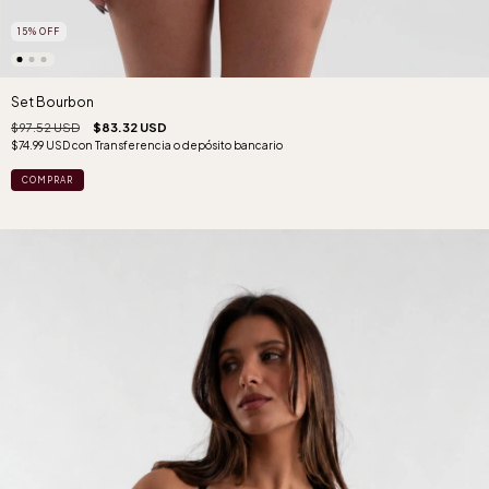
15
%
OFF
Set Bourbon
$97.52 USD
$83.32 USD
$74.99 USD
con
Transferencia o depósito bancario
COMPRAR