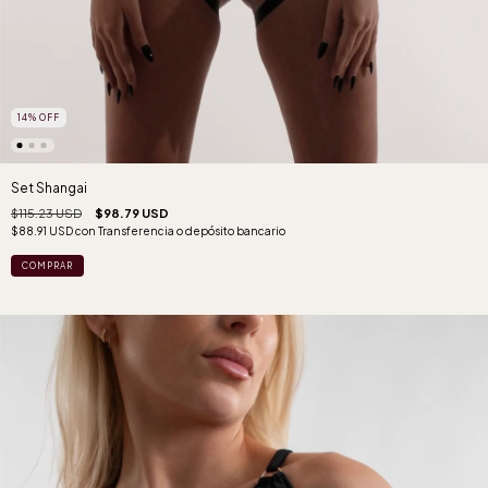
14
%
OFF
Set Shangai
$115.23 USD
$98.79 USD
$88.91 USD
con
Transferencia o depósito bancario
COMPRAR