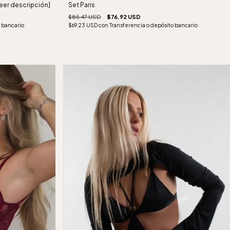
leer descripción]
Set Paris
$85.47 USD
$76.92 USD
 bancario
$69.23 USD
con
Transferencia o depósito bancario