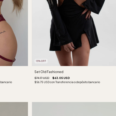
15
%
OFF
Set Old Fashioned
$74.17 USD
$63.05 USD
$56.75 USD
con
Transferencia o depósito bancario
 bancario