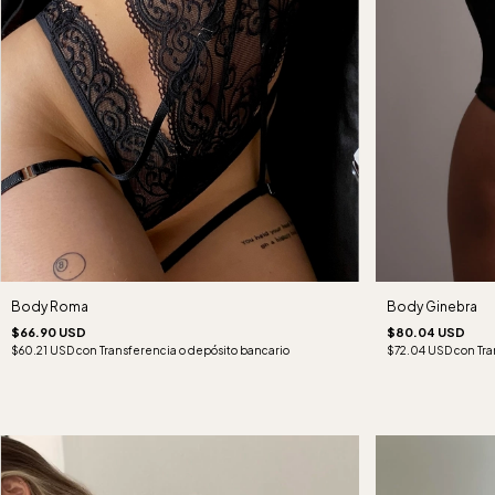
Body Roma
Body Ginebra
$66.90 USD
$80.04 USD
$60.21 USD
con
Transferencia o depósito bancario
$72.04 USD
con
Tra