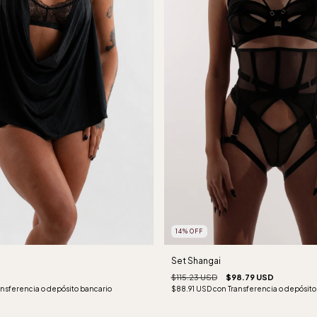
14
%
OFF
Set Shangai
$115.23 USD
$98.79 USD
ansferencia o depósito bancario
$88.91 USD
con
Transferencia o depósito