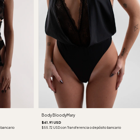
Body BloodyMary
$61.91 USD
$55.72 USD
con
Transferencia o depósito bancario
 bancario