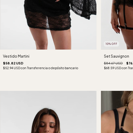
10
%
OFF
Set Sauvignon
Vestido Martini
$84.67 USD
$76
$58.82 USD
$68.59 USD
con
Tra
$52.94 USD
con
Transferencia o depósito bancario