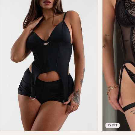
3
%
OFF