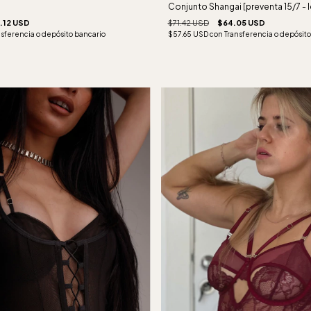
Conjunto Shangai [preventa 15/7 - 
.12 USD
$71.42 USD
$64.05 USD
nsferencia o depósito bancario
$57.65 USD
con
Transferencia o depósito