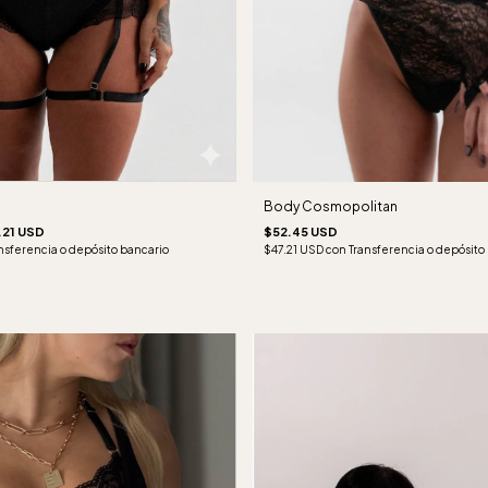
Body Cosmopolitan
.21 USD
$52.45 USD
nsferencia o depósito bancario
$47.21 USD
con
Transferencia o depósito