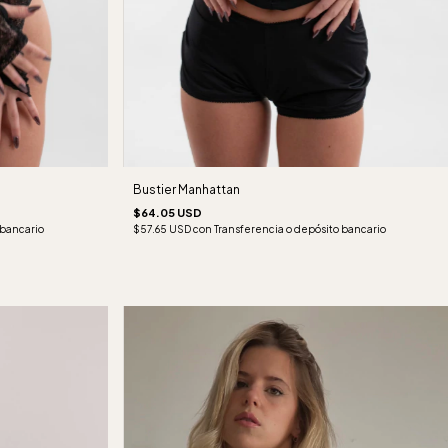
Bustier Manhattan
$64.05 USD
 bancario
$57.65 USD
con
Transferencia o depósito bancario