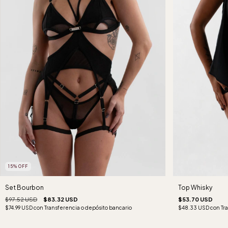
15
%
OFF
Top Whisky
Set Bourbon
$53.70 USD
$97.52 USD
$83.32 USD
$48.33 USD
con
Tr
$74.99 USD
con
Transferencia o depósito bancario