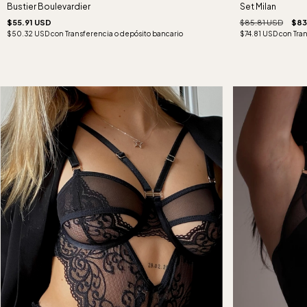
Set Milan
Bustier Boulevardier
$85.81 USD
$83
$55.91 USD
$74.81 USD
con
Tra
$50.32 USD
con
Transferencia o depósito bancario