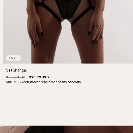
14
%
OFF
Set Shangai
$115.23 USD
$98.79 USD
$88.91 USD
con
Transferencia o depósito bancario