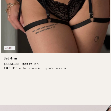
3
%
OFF
Set Milan
$85.81 USD
$83.12 USD
$74.81 USD
con
Transferencia o depósito bancario