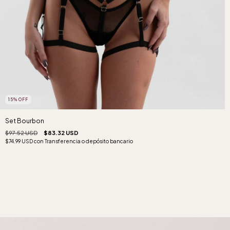
15
%
OFF
Set Bourbon
$97.52 USD
$83.32 USD
$74.99 USD
con
Transferencia o depósito bancario