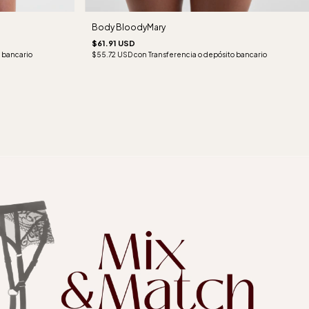
Body BloodyMary
$61.91 USD
$55.72 USD
con
Transferencia o depósito bancario
 bancario