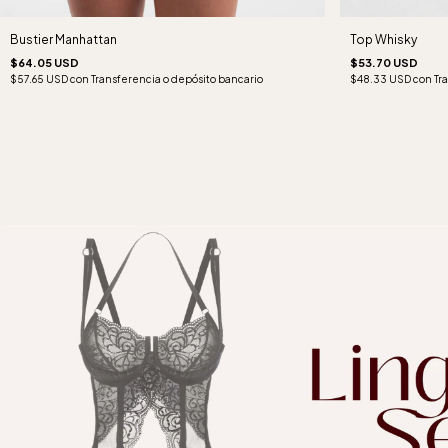
Top Whisky
Bustier Manhattan
$53.70 USD
$64.05 USD
$48.33 USD
con
Tr
$57.65 USD
con
Transferencia o depósito bancario