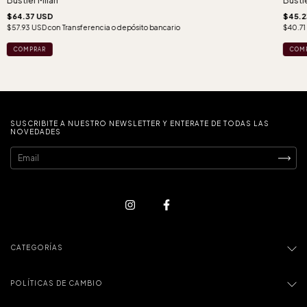
Bustier Milan
Bustie
$64.37 USD
$45.2
$57.93 USD
con
Transferencia o depósito bancario
$40.71
COMPRAR
COM
SUSCRIBITE A NUESTRO NEWSLETTER Y ENTERATE DE TODAS LAS
NOVEDADES
CATEGORÍAS
POLÍTICAS DE CAMBIO