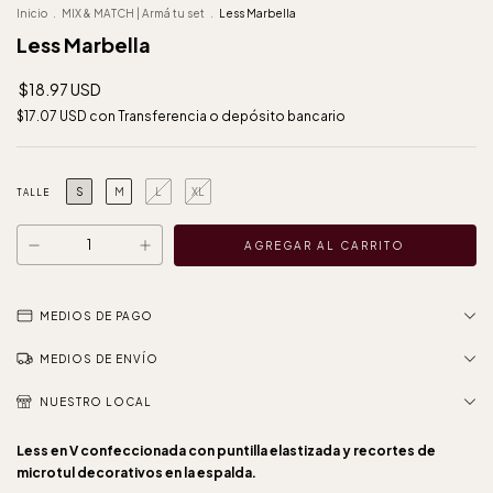
Inicio
.
MIX & MATCH | Armá tu set
.
Less Marbella
Less Marbella
$18.97 USD
$17.07 USD
con
Transferencia o depósito bancario
S
M
L
XL
TALLE
MEDIOS DE PAGO
MEDIOS DE ENVÍO
NUESTRO LOCAL
Less en V confeccionada con puntilla elastizada y recortes de
microtul decorativos en la espalda.