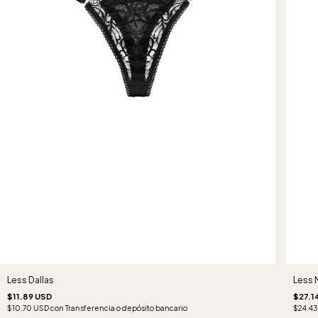
Less Dallas
Less 
$11.89 USD
$27.1
$10.70 USD
con
Transferencia o depósito bancario
$24.4