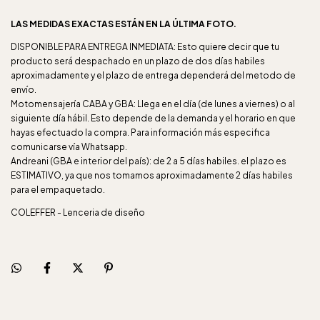
LAS MEDIDAS EXACTAS ESTÁN EN LA ÚLTIMA FOTO.
DISPONIBLE PARA ENTREGA INMEDIATA: Esto quiere decir que tu
producto será despachado en un plazo de dos días habiles
aproximadamente y el plazo de entrega dependerá del metodo de
envío.
Motomensajería CABA y GBA: Llega en el día (de lunes a viernes) o al
siguiente día hábil. Esto depende de la demanda y el horario en que
hayas efectuado la compra. Para información más especifica
comunicarse vía Whatsapp.
Andreani (GBA e interior del país): de 2 a 5 días habiles. el plazo es
ESTIMATIVO, ya que nos tomamos aproximadamente 2 días habiles
para el empaquetado.
COLEFFER - Lenceria de diseño