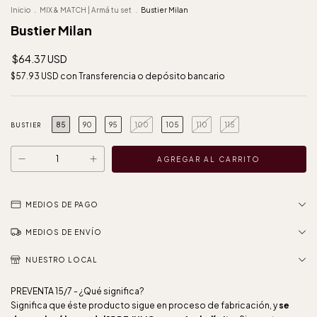
Inicio
.
MIX & MATCH | Armá tu set
.
Bustier Milan
Bustier Milan
$64.37 USD
$57.93 USD
con
Transferencia o depósito bancario
85
90
95
100
105
110
115
BUSTIER
MEDIOS DE PAGO
MEDIOS DE ENVÍO
NUESTRO LOCAL
PREVENTA 15/7 - ¿Qué significa?
Significa que éste producto sigue en proceso de fabricación, y
se