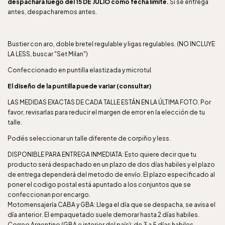
despachará luego del 15 DE JULIO como fecha límite.
Si se entrega
antes, despacharemos antes.
Bustier con aro, doble bretel regulable y ligas regulables. (NO INCLUYE
LA LESS, buscar "Set Milan")
Confeccionado en puntilla elastizada y microtul.
El diseño de la puntilla puede variar (consultar)
LAS MEDIDAS EXACTAS DE CADA TALLE ESTÁN EN LA ÚLTIMA FOTO. Por
favor, revisarlas para reducir el margen de error en la elección de tu
talle.
Podés seleccionar un talle diferente de corpiño y less.
DISPONIBLE PARA ENTREGA INMEDIATA: Esto quiere decir que tu
producto será despachado en un plazo de dos días habiles y el plazo
de entrega dependerá del metodo de envío. El plazo especificado al
poner el codigo postal está apuntado a los conjuntos que se
confeccionan por encargo.
Motomensajería CABA y GBA: Llega el día que se despacha, se avisa el
día anterior. El empaquetado suele demorar hasta 2 días habiles.
Correo Argentino (GBA e interior del país): de 3 a 5 días habiles.